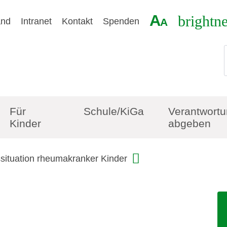
A
brightn
and
Intranet
Kontakt
Spenden
A
Für
Schule/KiGa
Verantwort
Kinder
abgeben
situation rheumakranker Kinder