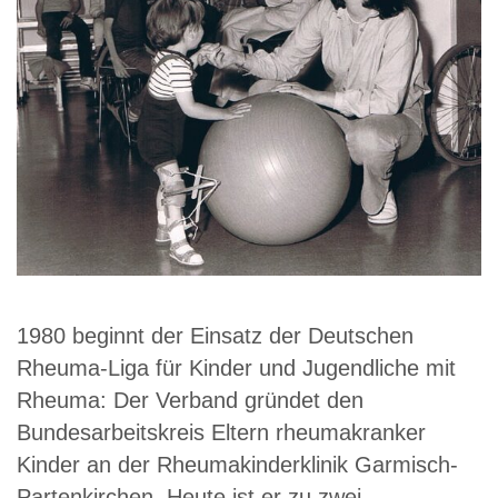
in
1
L
1980 beginnt der Einsatz der Deutschen
z
Rheuma-Liga für Kinder und Jugendliche mit
„
Rheuma: Der Verband gründet den
u
Bundesarbeitskreis Eltern rheumakranker
b
Kinder an der Rheumakinderklinik Garmisch-
A
Partenkirchen. Heute ist er zu zwei